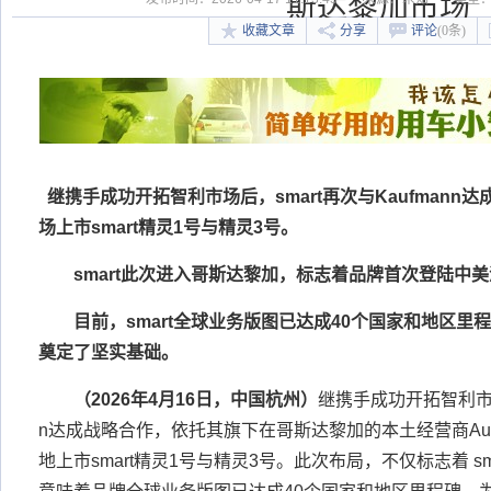
斯达黎加市场
收藏文章
分享
评论
(0条)
继携手成功开拓智利市场后，
smart
再次与
Kaufmann
达
场上市
smart
精灵
1
号与精灵
3
号。
smart
此次进入哥斯达黎加，标志着品牌首次登陆中美
目前，
smart
全球业务版图已达成
40
个国家和地区里程
奠定了坚实基础。
（
2026
年
4
月
16
日，中国杭州）
继携手成功开拓智利市场后
n达成战略合作，依托其旗下在哥斯达黎加的本土经营商Auto
地上市smart精灵1号与精灵3号。此次布局，不仅标志着 s